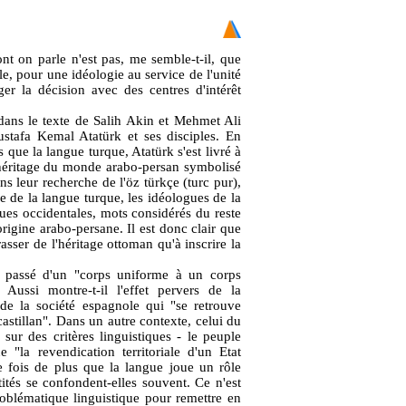
nt on parle n'est pas, me semble-t-il, que
ile, pour une idéologie au service de l'unité
ger la décision avec des centres d'intérêt
 dans le texte de Salih Akin et Mehmet Ali
stafa Kemal Atatürk et ses disciples. En
s que la langue turque, Atatürk s'est livré à
t héritage du monde arabo-persan symbolisé
s leur recherche de l'öz türkçe (turc pur),
 de la langue turque, les idéologues de la
ues occidentales, mots considérés du reste
igine arabo-persane. Il est donc clair que
rasser de l'héritage ottoman qu'à inscrire la
st passé d'un "corps uniforme à un corps
Aussi montre-t-il l'effet pervers de la
" de la société espagnole qui "se retrouve
castillan". Dans un autre contexte, celui du
sur des critères linguistiques - le peuple
 "la revendication territoriale d'un Etat
ne fois de plus que la langue joue un rôle
ités se confondent-elles souvent. Ce n'est
roblématique linguistique pour remettre en