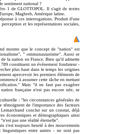
le sentiment national ?
méro 1 de GLOTTOPOL. Il s'agit de textes
, Europe, Maghreb, Amérique latine.
éponse à ces interrogations. Produit d'une
perception et les représentations sociales,
and montre que le concept de "nation" est
ationalisme", " ommunautarisme". Aussi se
s de la nation en France. Bien qu'il admette
1789 constituent un événement fondateur -
hercher plus haut dans le temps les origines
bablement apercevoir les premiers éléments de
 a commencé à assumer cette tâche en mettant
nification." Mais "il ne faut pas exagérer
nation française n'est pas encore née, se
ulturelle : "les circonstances générales de
 témoignent de l'importance des facteurs
 Lemarchand conclut sur un constat, déjà
ures économiques et démographiques ainsi
n'est pas une réalité éternelle".
ais s'est toujours heurté à des mouvements
t linguistiques entre autres - ne sont pas