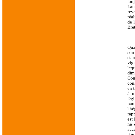
tou
Lau
rev
réal
de 
Bret
Qua
son
sta
vig
leq
dim
Con
con
en t
à m
lég
par
l'h
rapp
est 
ne 
acco
gag