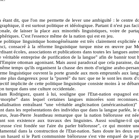
a étant dit, que l'on me permette de lever une ambiguïté : le centre do
raphique, il est surtout politique et idéologique. Partant il n'est pas fac
ionale, de laisser la place aux minorités linguistiques, voire de parta
phériques. C'est l'essence même de la nation qui est en jeu.
te politique linguistique homogénéisante est très clairement explicitée
nci, consacré à la réforme linguistique turque mise en œuvre par Mu
rdisant écoles, associations et publications dans toutes les langues autre
e véritable entreprise de purification de la langue" afin de bannir tou
 l'Empire ottoman agonisant. Mais aussi paradoxal que cela paraisse, dan
même temps qu'ils organisent la chasse des mots d'origine arabo-persane
orme linguistique ouvrent la porte grande aux mots empruntés aux lang
me plus dangereux pour la "pureté" du turc que ne le sont les mots d'or
jectif implicite de cette politique linguistique consiste moins à se débar
ion turque dans une culture occidentale.
liam Rodriguez, quant à lui, souligne que l'Etat-nation espagnol e
ymorphe" dans lequel certaines langues minorées sont reconnues. 
dialisation entraînant "une véritable anglicisation (américanisation)
nt dans les représentations des individus que dans la langue parlée, le 
arus, Jean-Pierre Jeantheau remarque que la nation biélorusse est née 
ant son existence aux travaux des linguistes. Aussi souligne-t-il que
lorusse s'est fondée sur l'aire du parler biélorusse", ce qui montre u
damental dans la construction de l'Etat-nation. Sans doute les deux ent
 un hasard si le Parti communiste biélorusse s'est vite emparé de la p