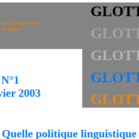
GLOT
 sociolinguistique
GLOT
en ligne
GLOT
GLOT
N°1
ier 2003
GLOT
Quelle politique linguistique