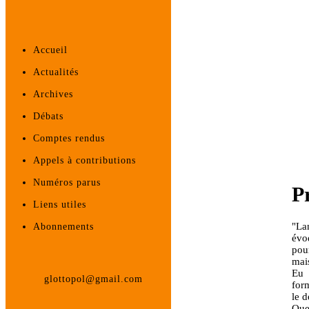
Accueil
Actualités
Archives
Débats
Comptes rendus
Appels à contributions
Numéros parus
P
Liens utiles
"La
Abonnements
évo
pou
mai
Eu 
glottopol@gmail.com
for
le d
Que