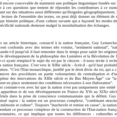
il encore concevable de maintenir une politique linguistique fondée sur 
st à ces questions que tentent de répondre les contributeurs à ce nu
tant sur des situations aussi différentes qu'éloignées géographiquement
a lecture de l'ensemble des textes, on peut déjà donner un élément de r
ue histoire politique, d'une culture savante qui a façonné les modes de 
spécificité nationale demeure malgré la mondialisation des échanges.
s un article historique, consacré à la nation française, Guy Lemarch
vent confondu avec des termes très voisins, "sentiment national", "n
nde-t-il jusqu'où il faut remonter dans le temps pour saisir les origine
 le développement de la philosophie des Lumières et la Révolution de 
e-ci ayant remplacé le sujet du roi par le citoyen - il nous invite à rec
a nation française. C'est vers le XIIIe siècle - écrit-il - qu'il faut pro
ation. "C'est l'Etat monarchique, justifié par le droit divin du roi, qui
œuvre des procédures en partie volontaristes de centralisation et d'u
mpleur des innovations du XIIIe siècle et du Bas Moyen-Âge" car "la 
tent en place seulement des conditions nécessaires à son élaboration".
i constate-t-on avec lui que la nation n'est pas uniquement une entité c
 apparition et de son développement en France du XVe au XIXe siècle
ériels dans la prise de conscience communautaire qui la définit. Guy
uissé
supra
: la nation est un processus complexe, "combinant struct
mémoire et culture". Toujours "inachevée et remise en cause", la nation "
endant ce processus complexe de la construction de l'Etat-nation franç
testataires, ce qui implique que toutes les différences - culturelles e