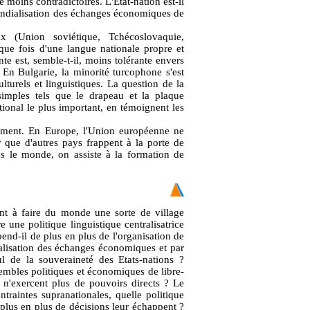
 moins contradictoires. L'Etat-nation est-il
ndialisation des échanges économiques de
x (Union soviétique, Tchécoslovaquie,
aque fois d'une langue nationale propre et
te est, semble-t-il, moins tolérante envers
 En Bulgarie, la minorité turcophone s'est
lturels et linguistiques. La question de la
mples tels que le drapeau et la plaque
tional le plus important, en témoignent les
ement. En Europe, l'Union européenne ne
 que d'autres pays frappent à la porte de
ns le monde, on assiste à la formation de
nt à faire du monde une sorte de village
 une politique linguistique centralisatrice
end-il de plus en plus de l'organisation de
ialisation des échanges économiques et par
cul de la souveraineté des Etats-nations ?
embles politiques et économiques de libre-
 n'exercent plus de pouvoirs directs ? Le
traintes supranationales, quelle politique
 plus en plus de décisions leur échappent ?