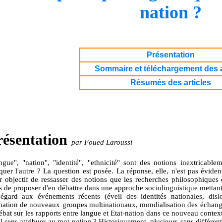
nation ?
Présentation
Sommaire et téléchargement des a
Résumés des articles
résentation
par Foued Laroussi
ngue", "nation", "identité", "ethnicité" sont des notions inextricable
quer l'autre ? La question est posée. La réponse, elle, n'est pas év
r objectif de ressasser des notions que les recherches philosophiques 
s de proposer d'en débattre dans une approche sociolinguistique mettant 
égard aux événements récents (éveil des identités nationales, dislo
mation de nouveaux groupes multinationaux, mondialisation des échange
ébat sur les rapports entre langue et Etat-nation dans ce nouveau contex
l sens attribuer au mot
nation
? Historiquement, plusieurs sens différent