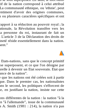
if de la nation correspond à celui attribué
"La communauté ethnique, ou 'ethnie', peut
entiment d'avoir des origines communes,
 ou plusieurs caractères spécifiques et ont
apport à sa réduction au pouvoir royal ; la
ionale, la Révolution transfère vers les
la personne du roi, instaurant de fait un
L'article 3 de la Déclaration des droits de
neté réside essentiellement dans la nation.
ment."
s Etats-nations, sans que le concept primitif
 se superposent, et ce que l'on désigne par
urelle à devenir un Etat souverain. Etat que
ance de la nation".
 que les nations ont été créées soit à partir
ue. Dans le premier cas, les nationalistes
s le second, les politiques s'efforcent de
, en justifiant la nation, insiste sur cette
s différentes de la nation : la nation "à la
tion "à l'allemande", issue de la communauté
ès A. Smith (1981 : 214), la nation n'a pas