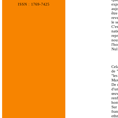
expr
ISSN : 1769-7425
auj
êtr
rev
le s
C'e
nat
rep
nouv
l'h
Nul
Cela
de "
"les
Max
De m
d'u
œuv
renf
homo
Sur 
fran
ethn