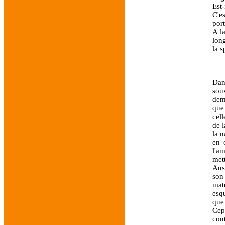
Est-
C'e
por
A l
long
la 
Dan
sou
dema
que
cell
de l
la n
en 
l'a
met
Auss
son
mat
esq
que 
Cep
con