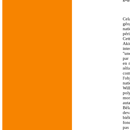
Cel
géog
nat
péri
Cet
Aki
inte
"un
par
en 
réf
com
l'ob
nat
Wil
pol
mon
auta
Bél
dev
bié
fon
pas