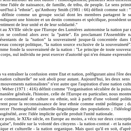
ime l'idée de naissance, de famille, de tribu, de peuple. Le sens primit
ourd'hui à "ethnie", qu'Anthony Smith (1981 : 66) définit comme suit : 
e définie comme un groupe social dont les membres partagent le s
endiquent une histoire et un destin communs et spécifique, possèdent un
entiment de leur unité et de leur solidarité."
st au XVIIIe siècle que l'Europe des Lumières autonomise la nation par r
ion se confond alors avec la "patrie". En proclamant l'Assemblée nat
résentants de la "nation" la souveraineté jusque-là concentrée dans 
eau concept politique, "la nation source exclusive de la souveraineté". 
omme fonde la souveraineté de la nation : "Le principe de toute souverai
 corps, nul individu ne peut exercer d'autorité qui n'en émane expressé
 va entraîner la confusion entre Etat et nation, préfigurant ainsi l'ère de
nation culturelle" ne soit aboli pour autant. Aujourd'hui, les deux sens
 mouvements nationalistes" n'est autre que l'aspiration d'une nation cult
 Weber (1971 : 416) définit comme "l'organisation séculière de la puiss
anière générale, l'histoire, celle de l'Europe en particulier, nous montre
ne communauté de culture ou ethnie, soit à partir d'une volonté politiq
rent pour la reconnaissance de leur ethnie comme entité politique ; dan
orcer l'homogénéité culturelle-linguistique des populations ; l'idéologie
généité, avec l'idée implicite qu'elle produit l'unité nationale.
ce point, le XIXe siècle, en Europe au moins, a vécu sur deux conception
çaise", fondée sur la volonté des citoyens - la nation-contrat - et la na
ique et culturelle - la nation organique. Mais quoi qu'il en soit, d'apr