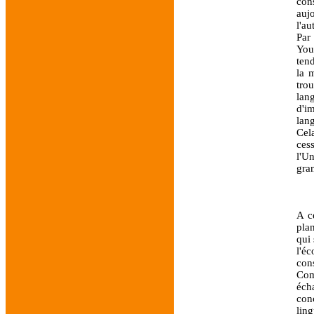
cons
auj
l'au
Par
You
ten
la 
tro
lan
d'i
lan
Cel
ces
l'U
gra
A c
plan
qui 
l'é
con
Com
éch
con
lin