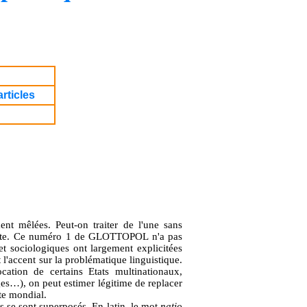
rticles
ment mêlées. Peut-on traiter de l'une sans
idente. Ce numéro 1 de GLOTTOPOL n'a pas
et sociologiques ont largement explicitées
l'accent sur la problématique linguistique.
cation de certains Etats multinationaux,
s…), on peut estimer légitime de replacer
te mondial.
s se sont superposés. En latin, le mot
natio