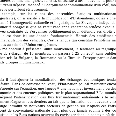
idérés comme intangibles. Ici et là, on assiste à des mouvements pour le
ourd'hui dépassé, menacé ? Eparpillement communautaire d'un côté, mo
tre le perturbent sérieusement.
 exemple, sur les ruines des ensembles étatiques multinationau
goslavie), on a assisté à la multiplication d'Etats-nations, dotés à ch
dant à l'homogénéité culturelle et linguistique. La Slovaquie indépendan
minorité hongroise que ne l'était l'ancienne Fédération tchécoslovaque.
uvée contrainte de s'organiser politiquement pour défendre ses droits cu
gue est donc ici une donnée fondamentale. Hormis des emblèmes si
mmatriculation des véhicules, c'est la langue qui constitue l'emblème na
gues au sein de l'Union européenne.
a me conduit à présenter l'autre mouvement, la tendance au regroup
se de s'élargir, de 15 membres, on passera à 25 en 2004 sans oublier
nion tels la Bulgarie, la Roumanie ou la Turquie. Presque partout da
nds groupes multinationaux.
ela il faut ajouter la mondialisation des échanges économiques tenda
étaire. Dans ce contexte nouveau, l'Etat-nation peut-il maintenir encore
s'appuie sur l'équation, une langue = une nation, et inversement, ou dép
conomie et des ententes politiques sur le plan supranational ? La mond
séquent l'intensification des flux transnationaux entraînent-ils le re
ment réagissent ces derniers au fait que la formation de nouveaux ens
ange introduit de nouveaux secteurs de gestion sur lesquels ces Etats
cept de souveraineté nationale étant plus que jamais soumis à des con
guistique les Etats-nations peuvent-ils envisager dans un contexte où de