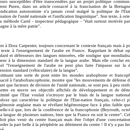
jours susceptibles d'être transcendées par un projet politique commun
rent Puren, dans un article consacré à la francisation de la Bretagn
endication autonomiste n'a jamais cessé malgré la politique de l'Etat 
isation de l'unité nationale et l'unification linguistique". Son texte, à or
la méthode Carré - inspecteur pédagogique - "était surtout motivée par 
agne à la mère patrie".
nt à Dora Carpenter, toujours concernant le contexte français mais à pro
 texte à l'enseignement de l'arabe en France. Rappelant le débat op
ndard et défenseurs des langues minorées, elle souligne que mondiali
ueur à la dimension standard de la langue arabe. Mais elle conclut e
uel "l'enseignement de l'arabe ne peut plus faire l'impasse sur la d
ension standard (véhiculaire) de la langue".
stituant une sorte de pont entre les mondes arabophone et francopho
sacré à l'arabofrancophonie, montre que "les mouvements de défense de
ant que facteurs de division de l'unité nationale, se sont peu à peu renf
ettre en œuvre ses objectifs affichés de développement et de démo
itimité que l'Etat voulait s'octroyer par le biais de la langue nationa
adoxe qui caractérise la politique de l'Etat-nation français, celui-ci p
égémonie anglaise mais se révélant hégémonique face à plus faible que
elle-t-il que, lors de la conférence de la francophonie (Beyrouth, octob
la langue de plusieurs nations, bien que la France en soit le centre". C
doit plus venir du centre français mais être l'objet d'une concertati
rder la part belle à la périphérie au détriment du centre ! Il n'y a pas l
né.