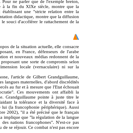
. Pour ne parler que de l'exemple breton,
e à la fin du XIXe siècle, montre que la
établissant une "stricte relation entre la
ientation didactique, montre que la diffusion
le souci d'accélérer le rattachement de la
pos de la situation actuelle, elle consacre
posant, en France, défenseurs de l'arabe
sation et nouveaux médias redonnent de la
n proposant une sorte de compromis selon
imension locale (vernaculaire) ni sur la
ne, l'article de Gilbert Grandguillaume,
s langues maternelles, d'abord discrédités
orcés au fur et à mesure que l'Etat échouait
cratie". Ces mouvements ont affaibli la
le. Grandguillaume pointe à juste titre le
laidant la tolérance et la diversité face à
 lui (la francophonie périphérique). Aussi
re 2002), "il a été précisé que le français
ela implique que "la régulation de la langue
on des nations francophones". N'est-ce pas
ieu de se réjouir. Ce combat n'est pas encore