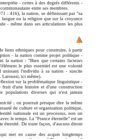
nterprète - certes à des degrés différents -
ype communautaire entre ses membres.
1 : 416), la nation, se définissant par "sa
a langue ou la religion que sur la croyance
de - même dans ses articulations les plus
e liens ethniques pour construire, à partir
eption - la nation comme projet politique -
t la nation : "Bien que certains facteurs
'élément le plus essentiel est une volonté
l unissant l'individu à sa nation - suscite
f. Laroussi, ici même).
éflexion sur la problématique linguistique -
fruit d'une histoire et d'une construction
de populations diverses qui n'est jamais
hnicité ; on pourrait presque dire la même
nauté de culture et organisation politique,
identité nationale est un processus, non un
 avec le temps. La "France éternelle" est un
te éternité. De toute façon, d'aucuns diront
e qui met en cause des acquis longtemps