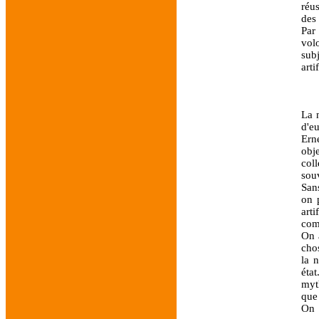
réus
des 
Par 
volo
sub
arti
La n
d'e
Ern
obj
coll
souv
Sans
on 
art
com
On 
cho
la 
état
myth
que 
On 