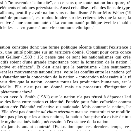
si à "transcender l'ethnicité", en ce sens que toute nation incorpore, réi
éléments ethniques préexistants. Aussi cristallise-t-elle des liens de t
ailleurs, peut-il y avoir nation sans nationalisme ? Pour Max Weber (197
nté de puissance", est moins fondée sur des critères tels que la race, l
jective à une communauté : "La communauté politique éveille d'habitu
ficielles - la croyance à une vie commune ethnique."
ation constitue donc une forme politique récente utilisant l'existence d
ux, une unité politique sur un territoire donné. Optant pour cette conc
est Gellner (1983 : 15) pense que ce sont les nationalismes qui créen
ectifs soient d'une grande importance pour la formation de la nation, l
ective et efficace". Et c'est ainsi que le patriotisme - lien sentimenta
ent les mouvements nationalistes, voire les conflits entre les nations (c
 s'attarder sur la conception de la nation - conception nécessaire à la r
peut dire que la nation, comme toutes les production humaines, est le 
ificielle. Elle n'est pas un donné mais un processus d'intégration 
plètement achevé.
a vu avec A. Smith (1981) que la nation n'a pas réussi à dépasser l'et
se des liens entre nation et identité. Fondée pour faire coïncider commu
nation crée l'identité collective ou nationale. Mais comme la nation, l'
. Elle n'est pas donnée
ad vitam æternam
mais se construit et se modifie
e : pas plus que les autres nations, la nation française n'a existé de tou
le mythe est inévitable, nécessaire à l'existence de la nation.
n'a jamais autant contesté l'Etat-nation que ces derniers temps, c