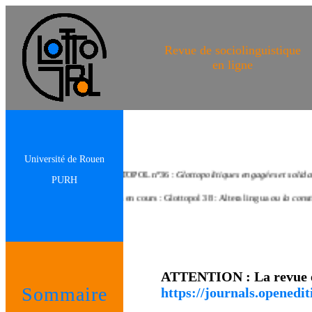
Revue de sociolinguistique
en ligne
Université de Rouen
GLOTTOPOL n°36 :
Glottopolitiques engagées et solidaires : conte
PURH
Appels en cours : Glottopol 38 : Altera lingua
ou la construction soc
ATTENTION : La revue es
Sommaire
https://journals.openedit