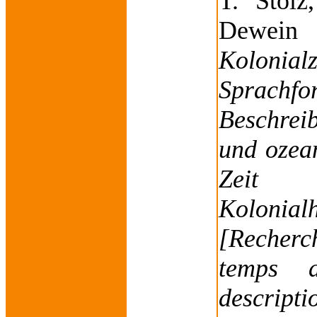
T. Stolz
Dewein
Kolonialz
Sprach
Beschrei
und ozea
Zeit 
Kolonialh
[Recherch
temps d
descrip