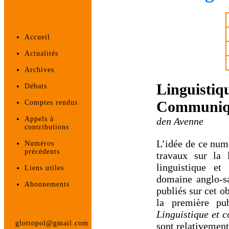
Accueil
Actualités
Archives
Linguistiqu
Débats
Communique
Comptes rendus
Appels à
den Avenne
contributions
L’idée de ce numé
Numéros
précédents
travaux sur la l
linguistique et
Liens utiles
domaine anglo-sa
Abonnements
publiés sur cet o
la première pu
Linguistique et c
glottopol@gmail.com
sont relativement