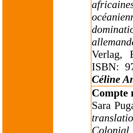
africain
océanien
domina
allemand
Verlag, 
ISBN: 9
Céline A
Compte 
Sara Pug
translat
Colonia