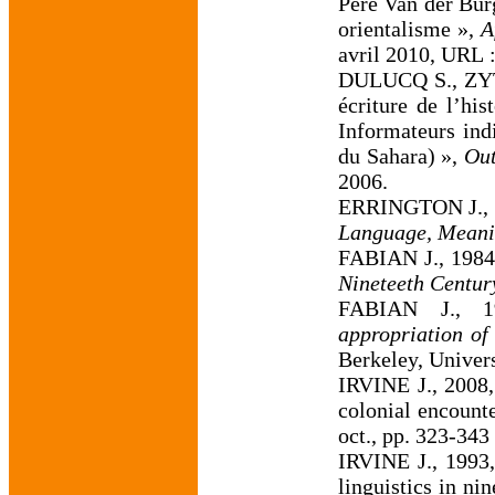
Père Van der Burg
orientalisme »,
A
avril 2010, URL 
DULUCQ S., ZYTNI
écriture de l’his
Informateurs indi
du Sahara) »,
Out
2006.
ERRINGTON J., 
Language, Meani
FABIAN J., 198
Nineteeth Centur
FABIAN J., 
appropriation of 
Berkeley, Univers
IRVINE J., 2008,
colonial encount
oct., pp. 323-343
IRVINE J., 1993,
linguistics in ni