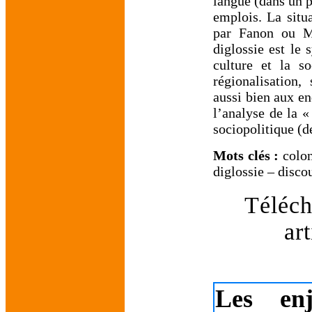
langue (dans un p
emplois. La situa
par Fanon ou Me
diglossie est le 
culture et la s
régionalisation,
aussi bien aux en
l’analyse de la «
sociopolitique (de
Mots clés :
colon
diglossie – discou
Téléch
art
Les en