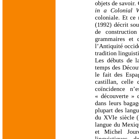
objets de savoir.
in a Colonial 
coloniale. Et ce
(1992) décrit so
de construction
grammaires et d
l’Antiquité occid
tradition linguist
Les débuts de la
temps des Découv
le fait des Esp
castillan, celle
coïncidence n’
« découverte »
dans leurs bagage
plupart des langu
du XVIe siècle (
langue du Mexiqu
et Michel Jour
linguistiques 