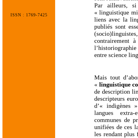
Par ailleurs, 
« linguistique mi
ISSN : 1769-7425
liens avec la lin
publiés sont ess
(socio)linguis
contrairement à
l’historiographie 
entre science lin
Mais tout d’abor
«
linguistique c
de description li
descripteurs euro
d’« indigènes » 
langues extra-
communes de prop
unifiées de ces l
les rendant plus 