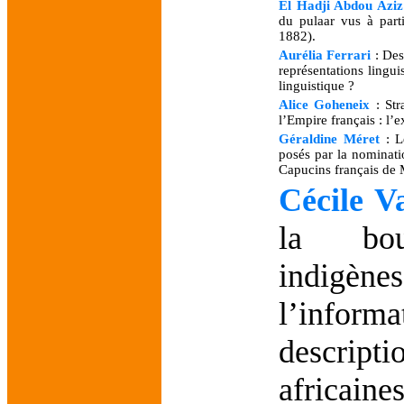
El Hadji Abdou Aziz
du pulaar vus à part
1882).
Aurélia Ferrari
: Des
représentations lingui
linguistique ?
Alice Goheneix
: Stra
l’Empire français : l
Géraldine Méret
: L
posés par la nominatio
Capucins français de
Cécile V
la bo
indigèn
l’informa
descri
africaine