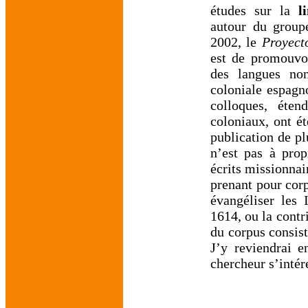
études sur la
l
autour du groupe
2002, le
Proyect
est de promouvoi
des langues non
coloniale espagn
colloques, éte
coloniaux, ont é
publication de pl
n’est pas à prop
écrits missionnair
prenant pour corp
évangéliser les 
1614, ou la contr
du corpus consis
J’y reviendrai e
chercheur s’intér