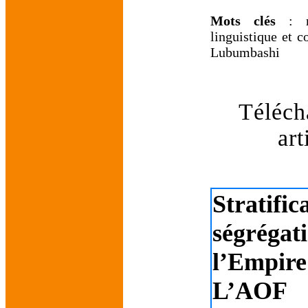
Mots clés
: re
linguistique et c
Lubumbashi
Téléch
art
Stratif
ségrég
l’Empire
L’AOF 