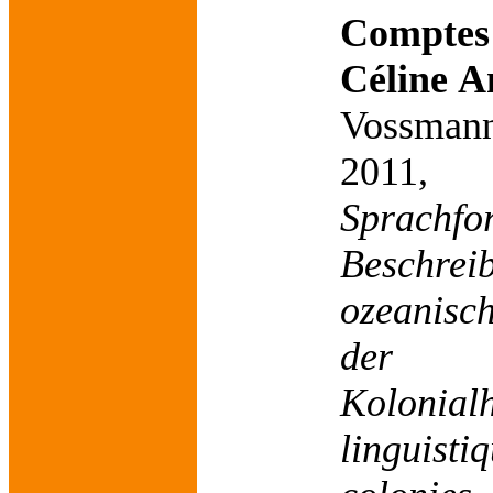
Comptes
Céline A
Vossmann
201
Sprac
Beschrei
ozeanisc
der
Kolonial
linguis