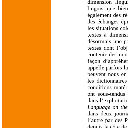
dimension lingu
linguistique bie
également des ré
des échanges épi
les situations co
textes à dimensi
désormais une pa
textes dont l’ob
contenir des mots
façon d’appréhe
appelle parfois l
peuvent nous en 
les dictionnaire
conditions matéri
ont sous-tendus 
dans l’exploitati
Language on th
dans deux journa
l’autre par des 
depuis la côte de