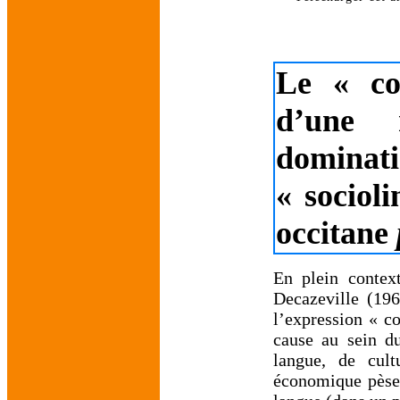
Le « col
d’une 
dominat
« sociol
occitane
En plein contex
Decazeville (196
l’expression « c
cause au sein d
langue, de cul
économique pèse s