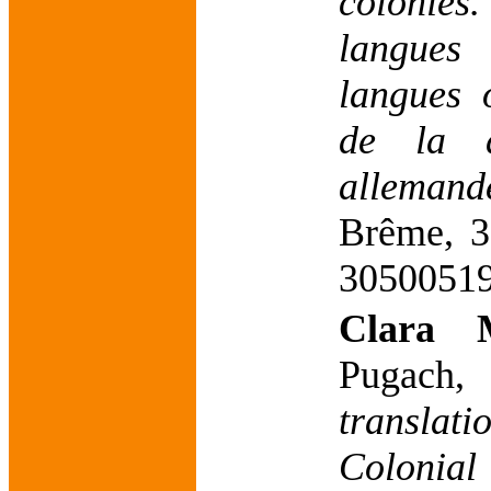
colonies
langues
langues 
de la d
allemand
Brême, 3
30500519
Clara 
Pugach
transla
Coloni