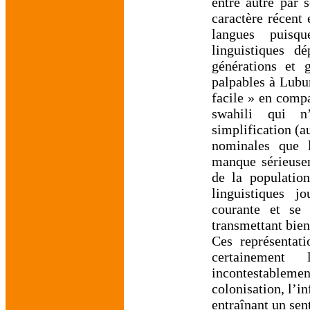
entre autre par s
caractère récent 
langues puisqu
linguistiques d
générations et 
palpables à Lubu
facile » en comp
swahili qui n
simplification (a
nominales que l
manque sérieusem
de la population
linguistiques j
courante et se
transmettant bie
Ces représentat
certainement 
incontestableme
colonisation, l’i
entraînant un sen