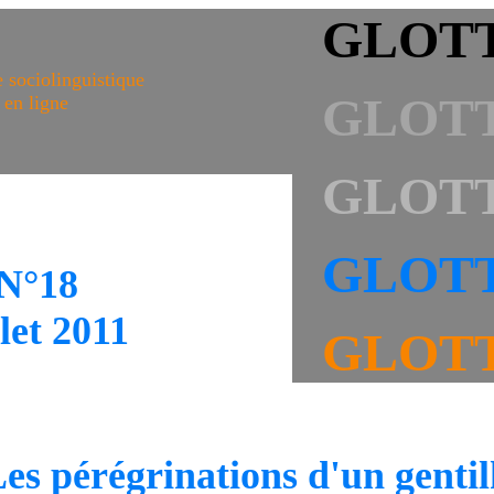
GLOT
 sociolinguistique
GLOT
en ligne
GLOT
GLOT
N°18
llet 2011
GLOT
es pérégrinations d'un genti