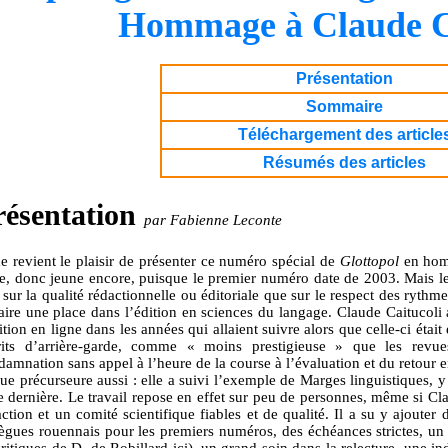
Hommage à Claude C
Présentation
Sommaire
Téléchargement des article
Résumés des articles
résentation
par Fabienne Leconte
me revient le plaisir de présenter ce numéro spécial de
Glottopol
en homm
ne, donc jeune encore, puisque le premier numéro date de 2003. Mais le
 sur la qualité rédactionnelle ou éditoriale que sur le respect des ryth
aire une place dans l’édition en sciences du langage. Claude Caitucoli a
ition en ligne dans les années qui allaient suivre alors que celle-ci éta
rits d’arrière-garde, comme « moins prestigieuse » que les revue
damnation sans appel à l’heure de la course à l’évaluation et du retour 
e précurseure aussi : elle a suivi l’exemple de Marges linguistiques, y 
te dernière. Le travail repose en effet sur peu de personnes, même si Cl
ction et un comité scientifique fiables et de qualité. Il a su y ajouter
lègues rouennais pour les premiers numéros, des échéances strictes, un 
ritiques de D. de Robillard ici), un grand soin dans la relecture, une i