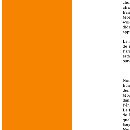
cho
afr
fra
Mou
wol
did
app
La r
de 
l’a
esth
œuv
Nou
fran
des
Mb
dan
l’én
La 
de 
que
lang
Nou