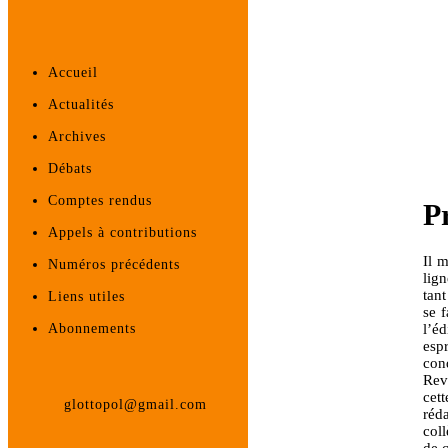
Accueil
Actualités
Archives
Débats
Comptes rendus
P
Appels à contributions
Il 
Numéros précédents
lig
tant
Liens utiles
se f
l’éd
Abonnements
esp
con
Revu
cet
glottopol@gmail.com
réda
col
de c