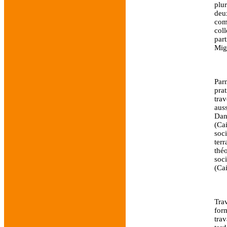
plu
deu
com
col
part
Mig
Parm
pra
tra
aus
Dans
(Ca
soc
ter
thé
soc
(Cai
Tra
for
tra