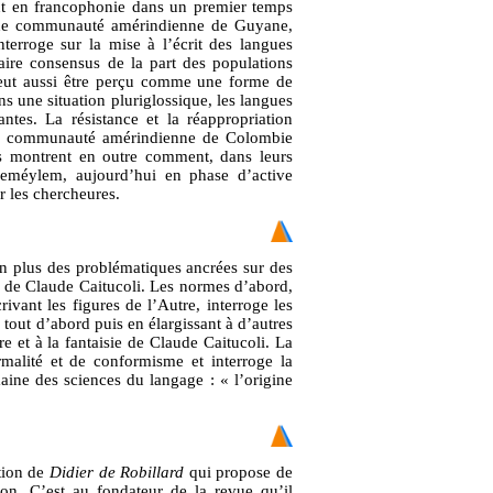
tant en francophonie dans un premier temps
une communauté amérindienne de Guyane,
nterroge sur la mise à l’écrit des langues
faire consensus de la part des populations
 peut aussi être perçu comme une forme de
s une situation pluriglossique, les langues
ntes. La résistance et la réappropriation
:lō, communauté amérindienne de Colombie
es montrent en outre comment, dans leurs
q’eméylem, aujourd’hui en phase d’active
r les chercheures.
on plus des problématiques ancrées sur des
on de Claude Caitucoli. Les normes d’abord,
ivant les figures de l’Autre, interroge les
 tout d’abord puis en élargissant à d’autres
e et à la fantaisie de Claude Caitucoli. La
malité et de conformisme et interroge la
aine des sciences du langage : « l’origine
tion de
Didier de Robillard
qui propose de
on. C’est au fondateur de la revue qu’il