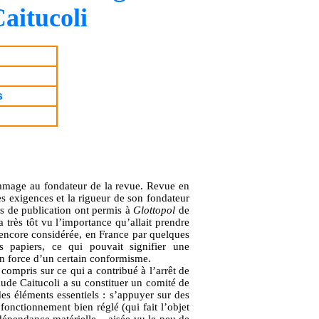
aitucoli
s
age au fondateur de la revue. Revue en
s exigences et la rigueur de son fondateur
mes de publication ont permis à
Glottopol
de
 très tôt vu l’importance qu’allait prendre
it encore considérée, en France par quelques
s papiers, ce qui pouvait signifier une
en force d’un certain conformisme.
compris sur ce qui a contribué à l’arrêt de
aude Caitucoli a su constituer un comité de
 des éléments essentiels : s’appuyer sur des
fonctionnement bien réglé (qui fait l’objet
ndépendance matérielle – aisée vu le peu de