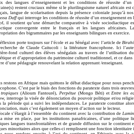
ix des langues d’enseignement et les conditions de réussite d’un 
icaine(s) restent cruciaux même si le plurilinguisme naturel africain e
nçais, langue de scolarisation depuis la présence coloniale jusqu’à nos
ssa Daff
qui interroge les conditions de réussite d’un enseignement en 
of, il soutient qu’une démarche comparative à visée sociodiactique es
actique convergente entre le français et les langues africaines. L
ropriation des bigrammaires par les enseignants bilingues en exercice.
éflexion porte toujours sur l’école et au Sénégal avec l’article de
Birah
recherche de Claude Caitucoli : la littérature francophone. Ici l’aut
rrière-fond culturel des élèves sénégalais au travers de l’utilisation 
étique et d’appropriation du patrimoine culturel traditionnel, et ce dans
re d’une pédagogie renouvelant la relation apprenant /enseignant.
s restons en Afrique mais quittons le débat didactique pour nous penche
cophone. C’est par le biais des fonctions du paratexte dans trois œuvres 
 tropiques
(Alioum Fantouré),
Perpétue
(Mongo Béti) et
Entre les e
ow,
interroge la visée de dénonciation du pouvoir politique et/ou religie
s la période qui a suivi les indépendances. Le paratexte constitue alors
onciation, mais c’est également un moyen d’action sur le lecteur.
focale s’élargit à l’ensemble du continent avec la contribution de
Lamin
la mise en place, par les institutions panafricaines, d’une politique li
lques langues transfrontalières et de grande diffusion sur le continent 
ues minoritaires alors que celles-ci remplissent une fonction identitaire 
s nous rendons ensuite à l’est du continent, en Ethiopie avec la c