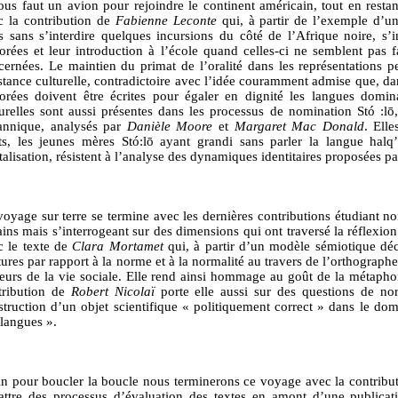
nous faut un avion pour rejoindre le continent américain, tout en res
c la contribution de
Fabienne Leconte
qui, à partir de l’exemple d’
s sans s’interdire quelques incursions du côté de l’Afrique noire, s’i
orées et leur introduction à l’école quand celles-ci ne semblent pas 
cernées. Le maintien du primat de l’oralité dans les représentations
stance culturelle, contradictoire avec l’idée couramment admise que, dan
orées doivent être écrites pour égaler en dignité les langues domina
turelles sont aussi présentes dans les processus de nomination Stó 
tannique, analysés par
Danièle Moore
et
Margaret Mac Donald
. Ell
its, les jeunes mères Stó:lō ayant grandi sans parler la langue hal
talisation, résistent à l’analyse des dynamiques identitaires proposées pa
voyage sur terre se termine avec les dernières contributions étudiant n
rains mais s’interrogeant sur des dimensions qui ont traversé la réflexi
c le texte de
Clara Mortamet
qui, à partir d’un modèle sémiotique décr
ures par rapport à la norme et à la normalité au travers de l’orthographe
teurs de la vie sociale. Elle rend ainsi hommage au goût de la métaphor
tribution de
Robert Nicolaï
porte elle aussi sur des questions de nor
struction d’un objet scientifique « politiquement correct » dans le dom
 langues ».
in pour boucler la boucle nous terminerons ce voyage avec la contribu
attre des processus d’évaluation des textes en amont d’une publicati