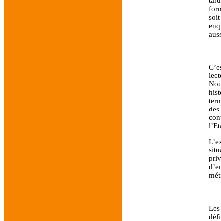
tar
for
soi
enq
aus
C’e
lect
Nou
his
term
des
con
l’Et
L’e
sit
pri
d’e
mét
Les 
déf