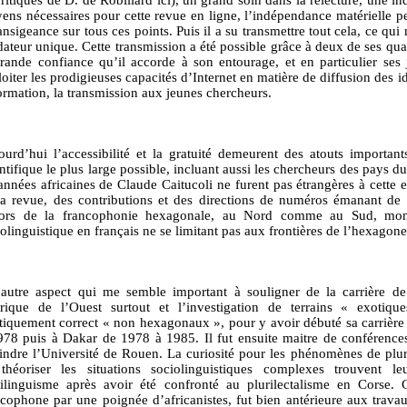
ens nécessaires pour cette revue en ligne, l’indépendance matérielle pe
ansigeance sur tous ces points. Puis il a su transmettre tout cela, ce qui n
ateur unique. Cette transmission a été possible grâce à deux de ses qual
grande confiance qu’il accorde à son entourage, et en particulier ses 
oiter les prodigieuses capacités d’Internet en matière de diffusion des id
ormation, la transmission aux jeunes chercheurs.
ourd’hui l’accessibilité et la gratuité demeurent des atouts importa
entifique le plus large possible, incluant aussi les chercheurs des pays
années africaines de Claude Caitucoli ne furent pas étrangères à cette e
la revue, des contributions et des directions de numéros émanant de 
ors de la francophonie hexagonale, au Nord comme au Sud, montr
olinguistique en français ne se limitant pas aux frontières de l’hexagon
autre aspect qui me semble important à souligner de la carrière de 
frique de l’Ouest surtout et l’investigation de terrains « exoti
itiquement correct « non hexagonaux », pour y avoir débuté sa carrièr
978 puis à Dakar de 1978 à 1985. Il fut ensuite maitre de conférence
oindre l’Université de Rouen. La curiosité pour les phénomènes de plu
théoriser les situations sociolinguistiques complexes trouvent l
rilinguisme après avoir été confronté au plurilectalisme en Corse. 
ncophone par une poignée d’africanistes, fut bien antérieure aux travau