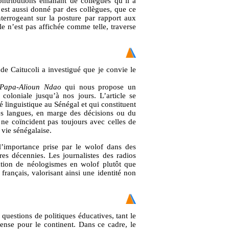
ntributions émanant de collègues qu’il a
 est aussi donné par des collègues, que ce
nterrogeant sur la posture par rapport aux
le n’est pas affichée comme telle, traverse
de Caitucoli a investigué que je convie le
Papa-Alioun Ndao
qui nous propose un
coloniale jusqu’à nos jours. L’article se
é linguistique au Sénégal et qui constituent
des langues, en marge des décisions ou du
s ne coïncident pas toujours avec celles de
 vie sénégalaise.
’importance prise par le wolof dans des
res décennies. Les journalistes des radios
réation de néologismes en wolof plutôt que
français, valorisant ainsi une identité non
 questions de politiques éducatives, tant le
mense pour le continent. Dans ce cadre, le