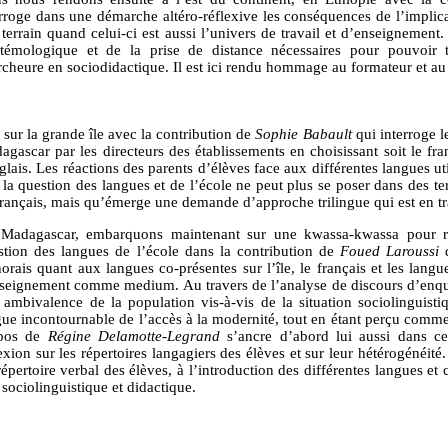
erroge dans une démarche altéro-réflexive les conséquences de l’implica
 terrain quand celui-ci est aussi l’univers de travail et d’enseignement
stémologique et de la prise de distance nécessaires pour pouvoir t
rcheure en sociodidactique. Il est ici rendu hommage au formateur et au 
sur la grande île avec la contribution de
Sophie Babault
qui interroge l
agascar par les directeurs des établissements en choisissant soit le fr
nglais. Les réactions des parents d’élèves face aux différentes langues 
 la question des langues et de l’école ne peut plus se poser dans des t
français, mais qu’émerge une demande d’approche trilingue qui est en tra
Madagascar, embarquons maintenant sur une kwassa-kwassa pour rej
stion des langues de l’école dans la contribution de
Foued Laroussi
q
orais quant aux langues co-présentes sur l’île, le français et les lan
nseignement comme medium. Au travers de l’analyse de discours d’enquêté
 ambivalence de la population vis-à-vis de la situation sociolinguisti
gue incontournable de l’accès à la modernité, tout en étant perçu comm
pos de
Régine Delamotte-Legrand
s’ancre d’abord lui aussi dans cet
exion sur les répertoires langagiers des élèves et sur leur hétérogénéité.
épertoire verbal des élèves, à l’introduction des différentes langues et 
 sociolinguistique et didactique.