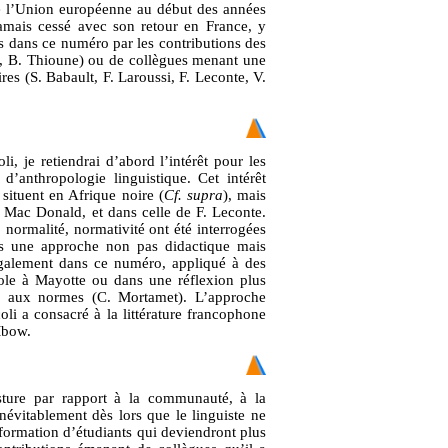
de l’Union européenne au début des années
jamais cessé avec son retour en France, y
es dans ce numéro par les contributions des
, B. Thioune) ou de collègues menant une
aires (S. Babault, F. Laroussi, F. Leconte, V.
i, je retiendrai d’abord l’intérêt pour les
’anthropologie linguistique. Cet intérêt
situent en Afrique noire (
Cf.
supra
), mais
. Mac Donald, et dans celle de F. Leconte.
 normalité, normativité ont été interrogées
ans une approche non pas didactique mais
 également dans ce numéro, appliqué à des
école à Mayotte ou dans une réflexion plus
ace aux normes (C. Mortamet). L’approche
oli a consacré à la littérature francophone
 Mbow.
osture par rapport à la communauté, à la
névitablement dès lors que le linguiste ne
 formation d’étudiants qui deviendront plus