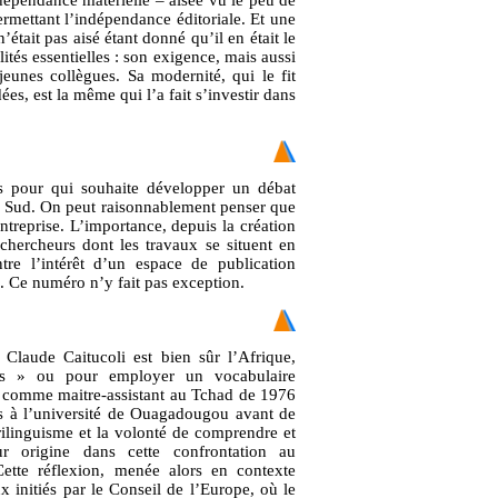
rmettant l’indépendance éditoriale. Et une
’était pas aisé étant donné qu’il en était le
ités essentielles : son exigence, mais aussi
jeunes collègues. Sa modernité, qui le fit
ées, est la même qui l’a fait s’investir dans
nts pour qui souhaite développer un débat
 du Sud. On peut raisonnablement penser que
ntreprise. L’importance, depuis la création
chercheurs dont les travaux se situent en
e l’intérêt d’un espace de publication
e. Ce numéro n’y fait pas exception.
Claude Caitucoli est bien sûr l’Afrique,
ques » ou pour employer un vocabulaire
e comme maitre-assistant au Tchad de 1976
s à l’université de Ouagadougou avant de
rilinguisme et la volonté de comprendre et
eur origine dans cette confrontation au
Cette réflexion, menée alors en contexte
x initiés par le Conseil de l’Europe, où le