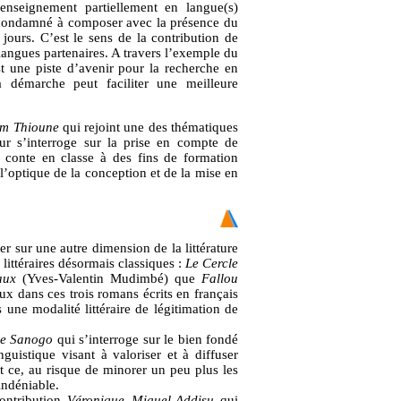
enseignement partiellement en langue(s)
st condamné à composer avec la présence du
 jours. C’est le sens de la contribution de
langues partenaires. A travers l’exemple du
t une piste d’avenir pour la recherche en
a démarche peut faciliter une meilleure
im Thioune
qui rejoint une des thématiques
eur s’interroge sur la prise en compte de
du conte en classe à des fins de formation
 l’optique de la conception et de la mise en
r sur une autre dimension de la littérature
littéraires désormais classiques :
Le Cercle
aux
(Yves-Valentin Mudimbé) que
Fallou
ux dans ces trois romans écrits en français
 une modalité littéraire de légitimation de
e Sanogo
qui s’interroge sur le bien fondé
nguistique visant à valoriser et à diffuser
et ce, au risque de minorer un peu plus les
indéniable.
ontribution
Véronique Miguel-Addisu
qui