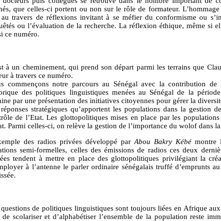
d docteurs puis collègues se retrouve dans le nombre important de co
més, que celles-ci portent ou non sur le rôle de formateur. L’hommage
t au travers de réflexions invitant à se méfier du conformisme ou s’i
uêtés ou l’évaluation de la recherche. La réflexion éthique, même si el
si ce numéro.
st à un cheminement, qui prend son départ parmi les terrains que Clau
eur à travers ce numéro.
s commençons notre parcours au Sénégal avec la contribution de
torique des politiques linguistiques menées au Sénégal de la période 
ine par une présentation des initiatives citoyennes pour gérer la diversit
 réponses stratégiques qu’apportent les populations dans la gestion 
trôle de l’Etat. Les glottopolitiques mises en place par les population
at. Parmi celles-ci, on relève la gestion de l’importance du wolof dans la
xemple des radios privées développé par
Abou Bakry Kébé
montre l
uations semi-formelles, celles des émissions de radios ces deux derniè
vées tendent à mettre en place des glottopolitiques privilégiant la c
mployer à l’antenne le parler ordinaire sénégalais truffé d’emprunts au 
issée.
questions de politiques linguistiques sont toujours liées en Afrique aux
i de scolariser et d’alphabétiser l’ensemble de la population reste im