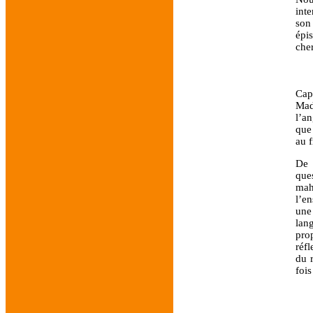
int
son
épi
che
Cap 
Mad
l’a
que
au 
De 
que
mah
l’e
une
lan
pro
réfl
du r
fois