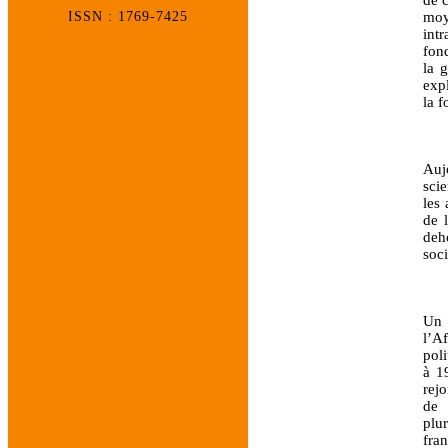
moy
ISSN : 1769-7425
intr
fond
la 
expl
la f
Auj
sci
les 
de 
deh
soci
Un 
l’A
pol
à 1
rej
de 
plu
fra