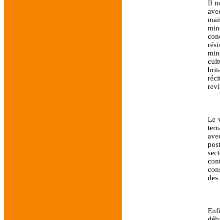
Il 
ave
mai
min
con
rési
min
cul
bri
réc
revi
Le 
ter
ave
post
sec
con
con
des
Enf
déb