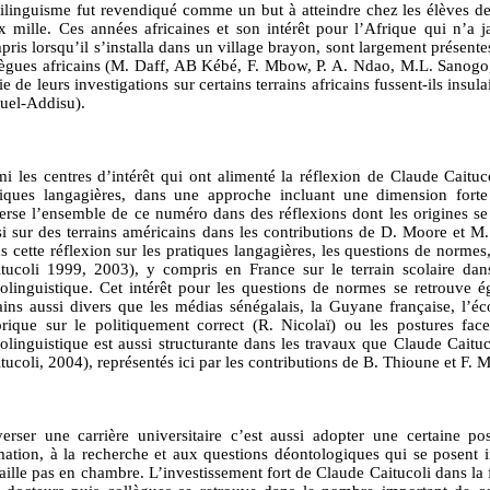
rilinguisme fut revendiqué comme un but à atteindre chez les élèves 
x mille. Ces années africaines et son intérêt pour l’Afrique qui n’a 
pris lorsqu’il s’installa dans un village brayon, sont largement présent
lègues africains (M. Daff, AB Kébé, F. Mbow, P. A. Ndao, M.L. Sanogo
ie de leurs investigations sur certains terrains africains fussent-ils insul
uel-Addisu).
i les centres d’intérêt qui ont alimenté la réflexion de Claude Caitucol
tiques langagières, dans une approche incluant une dimension forte d
verse l’ensemble de ce numéro dans des réflexions dont les origines se 
si sur des terrains américains dans les contributions de D. Moore et M
 cette réflexion sur les pratiques langagières, les questions de normes,
itucoli 1999, 2003), y compris en France sur le terrain scolaire d
iolinguistique. Cet intérêt pour les questions de normes se retrouve
rains aussi divers que les médias sénégalais, la Guyane française, l’
orique sur le politiquement correct (R. Nicolaï) ou les postures f
iolinguistique est aussi structurante dans les travaux que Claude Caituc
tucoli, 2004), représentés ici par les contributions de B. Thioune et F.
verser une carrière universitaire c’est aussi adopter une certaine p
mation, à la recherche et aux questions déontologiques qui se posent i
vaille pas en chambre. L’investissement fort de Claude Caitucoli dans la