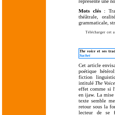
représente une nou
Mots clés
: Trad
théâtrale, oral
grammaticale, str
Télécharger cet ar
The voice
et ses trad
Suchet
Cet article envis
poétique hétéro
fiction linguis
intitulé
The Voic
effet comme si l'
en ijaw. La mise 
texte semble mett
retour sous la f
lecteur de se f