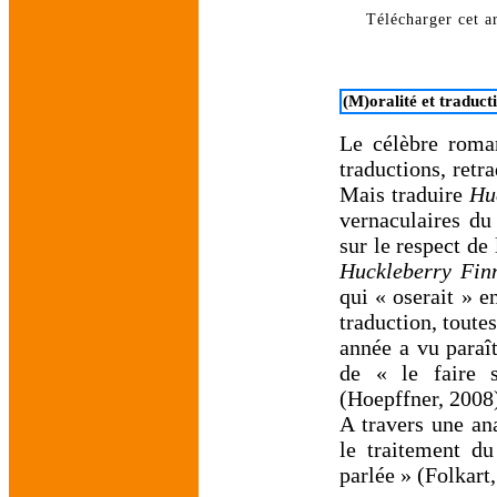
Télécharger cet ar
(M)oralité et traduct
Le célèbre roma
traductions, retr
Mais traduire
Hu
vernaculaires du
sur le respect de
Huckleberry Fin
qui « oserait » e
traduction, toute
année a vu paraî
de « le faire s
(Hoepffner, 2008
A travers une ana
le traitement du
parlée » (Folkart,