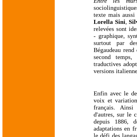
Entre les mur
sociolinguistiqu
texte mais aussi
Lorella Sini
,
Sil
relevées sont ide
- graphique, syn
surtout par de
Bégaudeau rend c
second temps, l
traductives adopt
versions italienn
Enfin avec le de
voix et variation
français. Ains
d'autres, sur le
depuis 1886, d
adaptations en f
le défi des lang