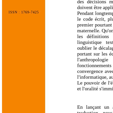
des décisions mû
doivent être appl
Pendant longtemps
ISSN : 1769-7425
le code écrit, pl
premier pourtant 
maternelle. Qu'on
les définitions
linguistique tex
oublier le décala
portant sur les éc
l'anthropologi
fonctionnement
convergence avec
l'informatique, au
Le pouvoir de l'é
et l'oralité s'imm
En lançant un a
traduction, no