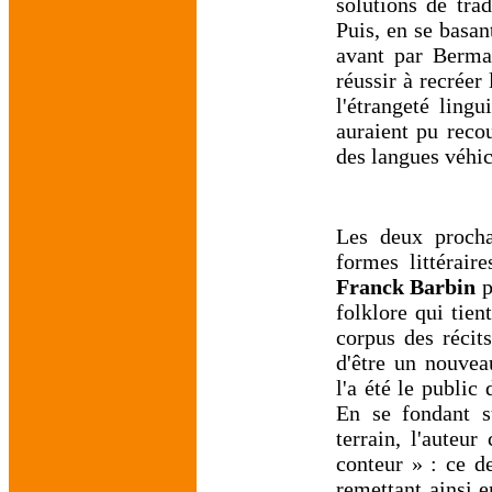
solutions de trad
Puis, en se basan
avant par Berma
réussir à recréer 
l'étrangeté lingu
auraient pu recou
des langues véhi
Les deux prochai
formes littérair
Franck Barbin
p
folklore qui tien
corpus des récit
d'être un nouvea
l'a été le public 
En se fondant su
terrain, l'auteu
conteur » : ce de
remettant ainsi e