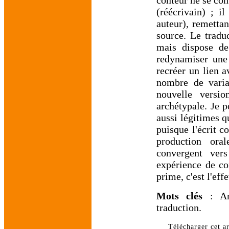
conteur ne se con
(réécrivain) ; i
auteur), remettan
source. Le tradu
mais dispose de 
redynamiser une 
recréer un lien a
nombre de varia
nouvelle versio
archétypale. Je p
aussi légitimes q
puisque l'écrit c
production ora
convergent ver
expérience de c
prime, c'est l'eff
Mots clés
: Ang
traduction.
Télécharger cet ar