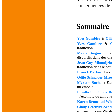
conséquences de l
Sommaire
Yves Gambier
&
Oll
Yves Gambier
&
traduction
Marta Biagini
: Les
discursifs dans des di
Jean-Guy Mboudjek
traduction dans le sou
Franck Barbin
: Le c
Odile Schneider-Miz
Myriam Suchet
:
The
un ethos ?
Lorella Sini
,
Silvia B
- l'exemple de
Entre l
Karen Bruneaud-Wh
Cindy Lefebvre-Scod
romans d'Irvine Welsh