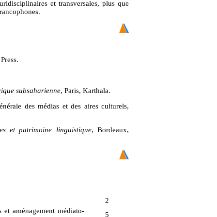
disciplinaires et transversales, plus que
francophones.
 Press.
frique subsaharienne
, Paris, Karthala.
énérale des médias et des aires culturels,
es et patrimoine linguistique
, Bordeaux,
2
s et aménagement médiato-
5