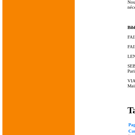
Nou
néc
Bib
FAI
FAI
LEN
SEB
Pari
VIA
Mai
T
Pa
Ca