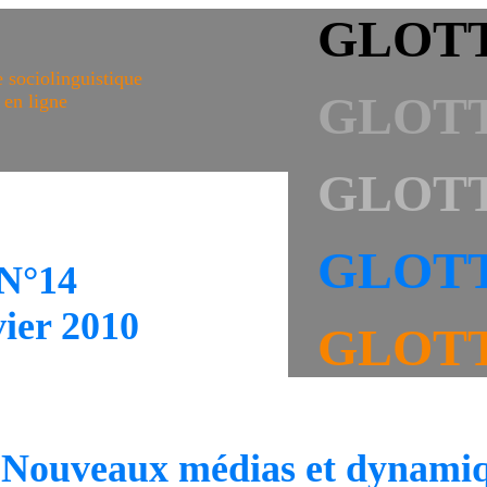
GLOT
 sociolinguistique
GLOT
en ligne
GLOT
GLOT
N°14
vier 2010
GLOT
Nouveaux médias et dynamiq