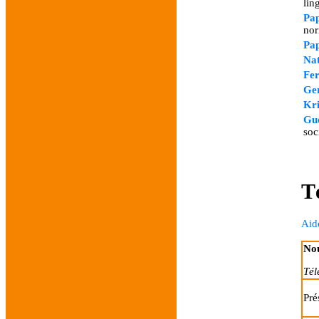
lin
Pa
nor
Pa
Na
Fe
Ge
Kr
Gu
soc
T
Aid
Nou
Tél
Pré