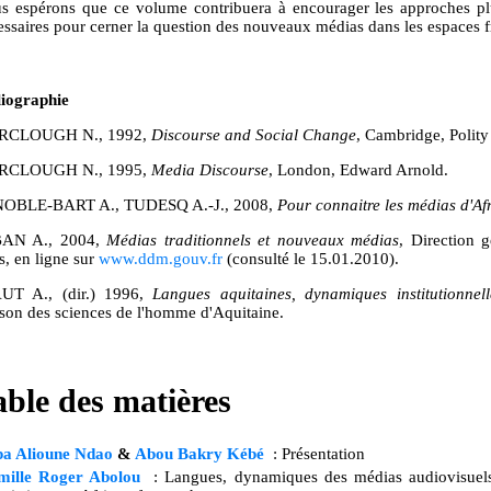
s espérons que ce volume contribuera à encourager les approches pluri
essaires pour cerner la question des nouveaux médias dans les espaces 
liographie
RCLOUGH N., 1992,
Discourse and Social Change
, Cambridge, Polity
RCLOUGH N., 1995,
Media Discourse
, London, Edward Arnold.
OBLE-BART A., TUDESQ A.-J., 2008,
Pour connaitre les médias d'A
AN A., 2004,
Médias traditionnels et nouveaux médias
, Direction g
s, en ligne sur
www.ddm.gouv.fr
(consulté le 15.01.2010).
UT A., (dir.) 1996,
Langues aquitaines, dynamiques institutionnell
son des sciences de l'homme d'Aquitaine.
able des matières
pa Alioune Ndao
&
Abou Bakry Kébé
: Présentation
mille Roger Abolou
: Langues, dynamiques des médias audiovisuel