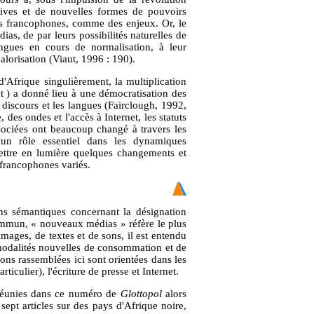
ives et de nouvelles formes de pouvoirs
es francophones, comme des enjeux. Or, le
ias, de par leurs possibilités naturelles de
angues en cours de normalisation, à leur
valorisation (Viaut, 1996 : 190).
'Afrique singulièrement, la multiplication
et ) a donné lieu à une démocratisation des
es discours et les langues (Fairclough, 1992,
 des ondes et l'accès à Internet, les statuts
ssociées ont beaucoup changé à travers les
n rôle essentiel dans les dynamiques
ttre en lumière quelques changements et
 francophones variés.
ons sémantiques concernant la désignation
commun, « nouveaux médias » réfère le plus
images, de textes et de sons, il est entendu
 modalités nouvelles de consommation et de
ions rassemblées ici sont orientées dans les
ticulier), l'écriture de presse et Internet.
 réunies dans ce numéro de
Glottopol
alors
sept articles sur des pays d'Afrique noire,