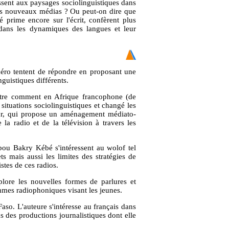
essent aux paysages sociolinguistiques dans
 des nouveaux médias ? Ou peut-on dire que
té prime encore sur l'écrit, confèrent plus
 dans les dynamiques des langues et leur
uméro tentent de répondre en proposant une
guistiques différents.
ntre comment en Afrique francophone (de
situations sociolinguistiques et changé les
eur, qui propose un aménagement médiato-
 la radio et de la télévision à travers les
bou Bakry Kébé s'intéressent au wolof tel
ets mais aussi les limites des stratégies de
stes de ces radios.
lore les nouvelles formes de parlures et
ammes radiophoniques visant les jeunes.
aso. L'auteure s'intéresse au français dans
s des productions journalistiques dont elle