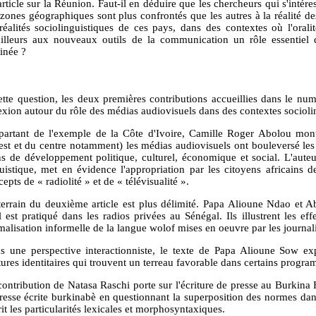
rticle sur la Réunion. Faut-il en déduire que les chercheurs qui s'intér
 zones géographiques sont plus confrontés que les autres à la réalité
 réalités sociolinguistiques de ces pays, dans des contextes où l'orali
ailleurs aux nouveaux outils de la communication un rôle essentiel
inée ?
ette question, les deux premières contributions accueillies dans le n
exion autour du rôle des médias audiovisuels dans des contextes sociolin
partant de l'exemple de la Côte d'Ivoire, Camille Roger Abolou mo
uest et du centre notamment) les médias audiovisuels ont bouleversé les 
ns de développement politique, culturel, économique et social. L'aut
guistique, met en évidence l'appropriation par les citoyens africains de
epts de « radiolité » et de « télévisualité ».
terrain du deuxième article est plus délimité. Papa Alioune Ndao et A
l est pratiqué dans les radios privées au Sénégal. Ils illustrent les eff
alisation informelle de la langue wolof mises en oeuvre par les journali
s une perspective interactionniste, le texte de Papa Alioune Sow exp
ures identitaires qui trouvent un terreau favorable dans certains progr
ontribution de Natasa Raschi porte sur l'écriture de presse au Burkina F
presse écrite burkinabè en questionnant la superposition des normes dan
it les particularités lexicales et morphosyntaxiques.