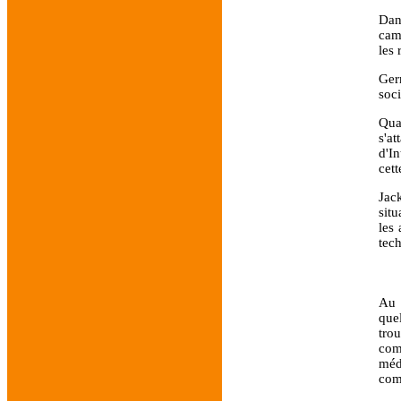
Dan
cam
les 
Ger
soc
Qua
s'a
d'I
cett
Jac
sit
les
tec
Au 
que
trou
com
méd
com