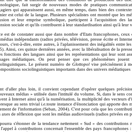
hnologique, fait surgir de nouveaux modes de pratiques communicat
gagiers qui apparaissent aussi, en même temps, dans bien des context
ier est celui de la langue. Plusieurs spécialistes ont montré que les méd
fusion et leur emprise symbolique, participent à l'acquisition des l
nsion sociale et qu'ils contribuent à leur standardisation ainsi qu'à leur 
ce est de constater aussi que dans nombre d'Etats francophones, ceux d
médias indépendants (radios privées, télévision, presse écrite et Intern
ours, c'est-à-dire, entre autres, à l'aplanissement des inégalités entre l
). Ainsi, ces quinze dernières années, avec la libéralisation de la presse,
les fonctions des langues ainsi que les représentations qui leur sont a
sages médiatiques. On peut penser que ces phénomènes jouent u
iolinguistiques. Le présent numéro de
Glottopol
vise précisément à me
ompositions sociolinguistiques importants dans des univers médiatiques
nt d'aller plus loin, il convient cependant d'opérer quelques précisi
ouveaux médias » utilisée dans l'intitulé du volume. Si, dans le sens 
ent à Internet ainsi qu'à la numérisation, la multiplicité des vecteurs d'
presque au sens trivial
i.e.
toute instance d'énonciation qui apporte des
tement de l'information (Seban, 2004). C'est pour cela que les contribut
s axes de réflexion que sont les médias audiovisuels (radios privées en par
pourra s'étonner de la tendance nettement « Sud » des contributions
 l'appel à contributions concernait l'ensemble des pays francophones : 