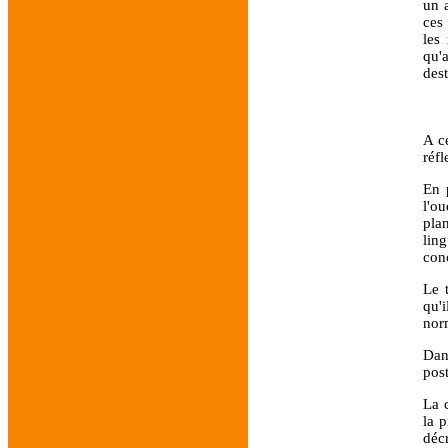
un a
ces
les
qu'
dest
A c
réfl
En 
l'o
pla
lin
conc
Le 
qu'i
norm
Dan
post
La c
la 
décr