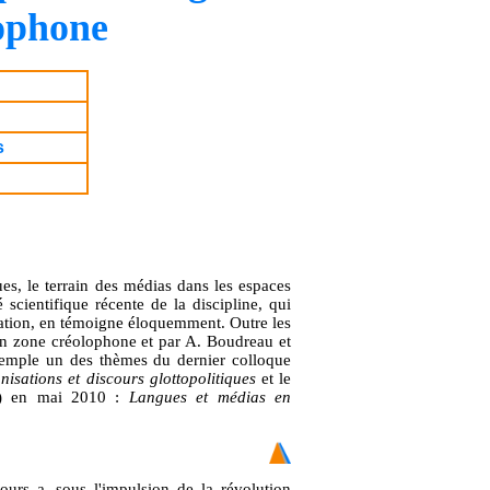
cophone
s
es, le terrain des médias dans les espaces
scientifique récente de la discipline, qui
ation, en témoigne éloquemment. Outre les
n zone créolophone et par A. Boudreau et
xemple un des thèmes du dernier colloque
isations et discours glottopolitiques
et le
oc) en mai 2010 :
Langues et médias en
ours a, sous l'impulsion de la révolution