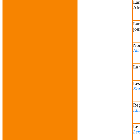
Lan
Afr
Lan
jou
Nor
Ali
La 
Les
Ko
Reg
Eba
Le 
Le