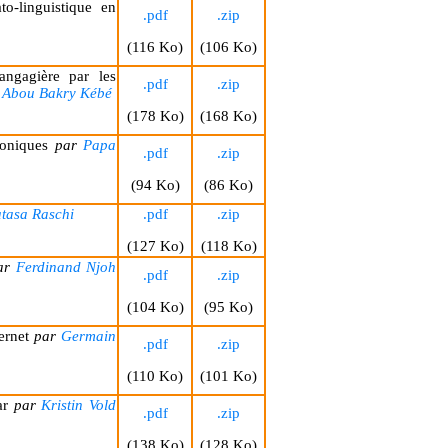
o-linguistique en
.pdf
.zip
(116 Ko)
(106 Ko)
angagière par les
.pdf
.zip
Abou Bakry Kébé
(178 Ko)
(168 Ko)
phoniques
par
Papa
.pdf
.zip
(94 Ko)
(86 Ko)
tasa Raschi
.pdf
.zip
(127 Ko)
(118 Ko)
ar
Ferdinand Njoh
.pdf
.zip
(104 Ko)
(95 Ko)
ternet
par
Germain
.pdf
.zip
(110 Ko)
(101 Ko)
kar
par
Kristin Vold
.pdf
.zip
(138 Ko)
(128 Ko)