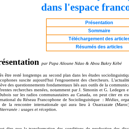
dans l'espace fran
Présentation
Sommaire
Téléchargement des article
Résumés des articles
résentation
par Papa Alioune Ndao & Abou Bakry Kébé
ès être resté longtemps au second plan dans les études sociolinguistiqu
ncophones suscite aujourd'hui l'engouement des chercheurs. L'actualité 
lève des questionnements fondamentaux liés aux outils de la communic
férentes recherches menées, notamment par J. Simonin et G. Ledegen e
Dubois sur les radios communautaires au Canada, on peut citer en e
ernational du Réseau Francophone de Sociolinguistique
:
Médias, organ
re de la rencontre internationale qui aura lieu à Ouarzazate (Mar
iterranée : usages et réception
.
faut dire que la transformation des conditions de production des disc