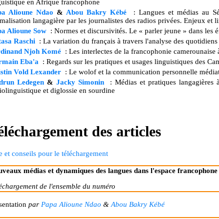
guistique en Afrique francophone
pa Alioune Ndao
&
Abou Bakry Kébé
: Langues et médias au Sé
malisation langagière par les journalistes des radios privées. Enjeux et l
pa Alioune Sow
: Normes et discursivités. Le « parler jeune » dans les
tasa Raschi
: La variation du français à travers l'analyse des quotidien
rdinand Njoh Komé
: Les interlectes de la francophonie camerounaise 
rmain Eba'a
: Regards sur les pratiques et usages linguistiques des Ca
istin Vold Lexander
: Le wolof et la communication personnelle médiat
drun Ledegen
&
Jacky Simonin
: Médias et pratiques langagières 
iolinguistique et diglossie en sourdine
éléchargement des articles
e et conseils pour le téléchargement
veaux médias et dynamiques des langues dans l'espace francophone
échargement de l'ensemble du numéro
sentation
par
Papa Alioune Ndao
&
Abou Bakry Kébé