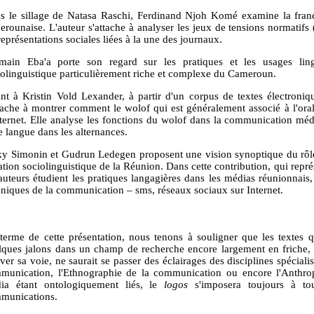
s le sillage de Natasa Raschi, Ferdinand Njoh Komé examine la franco
erounaise. L'auteur s'attache à analyser les jeux de tensions normatifs 
représentations sociales liées à la une des journaux.
main Eba'a porte son regard sur les pratiques et les usages ling
iolinguistique particulièrement riche et complexe du Cameroun.
nt à Kristin Vold Lexander, à partir d'un corpus de textes électroniqu
ttache à montrer comment le wolof qui est généralement associé à l'oral
nternet. Elle analyse les fonctions du wolof dans la communication médi
e langue dans les alternances.
ky Simonin et Gudrun Ledegen proposent une vision synoptique du rôle 
uation sociolinguistique de la Réunion. Dans cette contribution, qui rep
 auteurs étudient les pratiques langagières dans les médias réunionnais
hniques de la communication – sms, réseaux sociaux sur Internet.
terme de cette présentation, nous tenons à souligner que les textes 
lques jalons dans un champ de recherche encore largement en friche, 
ver sa voie, ne saurait se passer des éclairages des disciplines spécialis
munication, l'Ethnographie de la communication ou encore l'Anthr
ia étant ontologiquement liés, le
logos
s'imposera toujours à tou
munications.