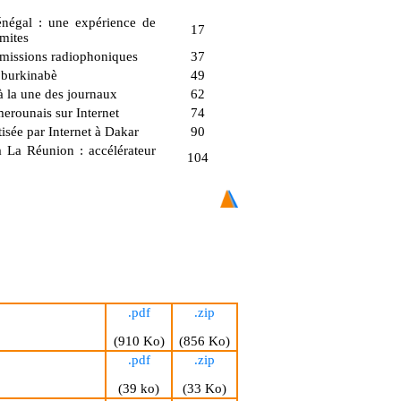
négal : une expérience de
17
imites
 émissions radiophoniques
37
s burkinabè
49
à la une des journaux
62
merounais sur Internet
74
isée par Internet à Dakar
90
à La Réunion : accélérateur
104
.pdf
.zip
(910 Ko)
(856 Ko)
.pdf
.zip
(39 ko)
(33 Ko)