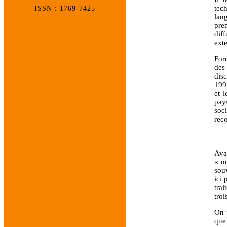
tec
ISSN : 1769-7425
lan
prem
dif
exte
For
des 
disc
1995
et 
pay
soc
rec
Ava
« n
souv
ici 
trai
troi
On 
que