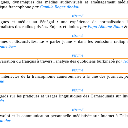
gues, dynamiques des médias audiovisuels et aménagement médiat
ique francophone
par
Camille Roger Abolou
résumé
gues et médias au Sénégal : une expérience de normalisation l
rnalistes des radios privées. Enjeux et limites
par
Papa Alioune Ndao
&
résumé
mes et discursivités. Le « parler jeune » dans les émissions radio
oune Sow
résumé
variation du français à travers l'analyse des quotidiens burkinabè
par
Na
résumé
 interlectes de la francophonie camerounaise à la une des journaux
p
mé
résumé
ards sur les pratiques et usages linguistiques des Camerounais sur In
'a
résumé
wolof et la communication personnelle médiatisée sur Internet à Da
xander