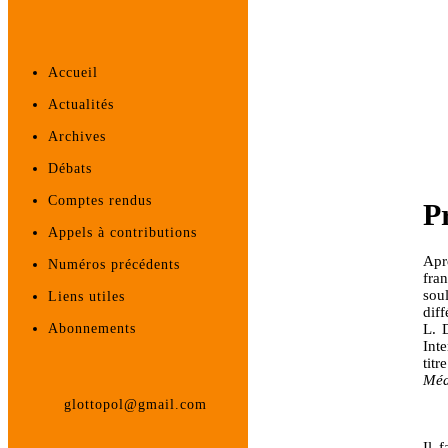
Accueil
Actualités
Archives
Débats
Comptes rendus
P
Appels à contributions
Apr
Numéros précédents
fra
sou
Liens utiles
dif
L. 
Abonnements
Int
tit
Méd
glottopol@gmail.com
Il 