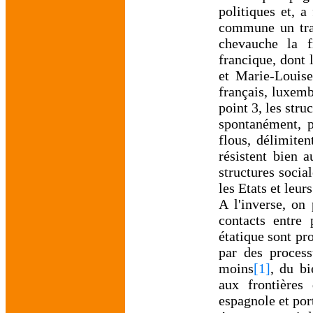
politiques et, a
commune un trac
chevauche la 
francique, dont 
et Marie-Louise
français, luxem
point 3, les stru
spontanément, p
flous, délimiten
résistent bien 
structures socia
les Etats et leurs
A l'inverse, on 
contacts entre 
étatique sont pr
par des process
moins
[1]
, du b
aux frontières
espagnole et por