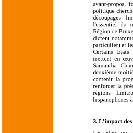
avant-propos, f
politique cherch
découpages lin
l'essentiel du 
Région de Bruxel
dictent notammen
particulier) et l
Certains Etats
mettent en œuvr
Samantha Chare
deuxième moitié
contenir la pro
renforcer la pré
régions limit
hispanophones à 
3. L'impact des 
Les Etats qui 