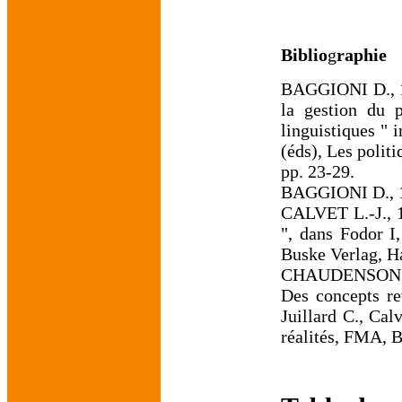
Biblio
g
raphie
BAGGIONI D., 19
la gestion du p
linguistiques " i
(éds), Les polit
pp. 23-29.
BAGGIONI D., 19
CALVET L.-J., 1
", dans Fodor I
Buske Verlag, H
CHAUDENSON R.,
Des concepts re
Juillard C., Cal
réalités, FMA, 