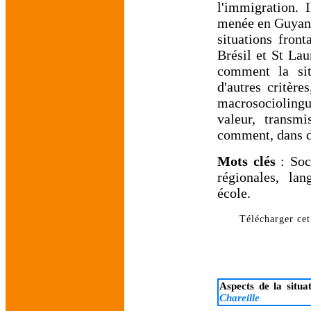
l'immigration. 
menée en Guyane
situations fron
Brésil et St La
comment la situ
d'autres critèr
macrosociolingu
valeur, transmi
comment, dans d'
Mots clés
: Soci
régionales, lan
école.
Télécharger cet 
Aspects de la situa
Chareille