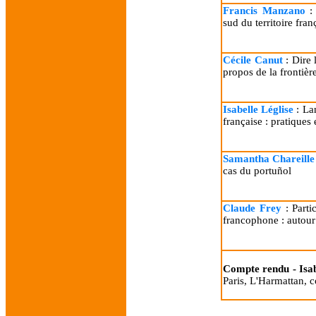
Francis Manzano
: 
sud du territoire fra
Cécile Canut
: Dire 
propos de la frontièr
Isabelle Léglise
: La
française : pratiques 
Samantha Chareille
cas du portuñol
Claude Frey
: Parti
francophone : autour 
Compte rendu - Isa
Paris, L'Harmattan, co