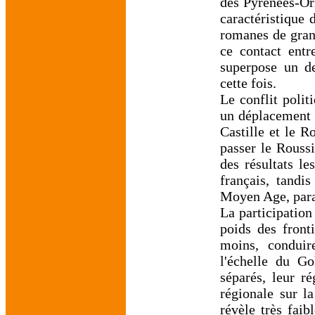
des Pyrénées-Ori
caractéristique
romanes de grand
ce contact entr
superpose un de
cette fois.
Le conflit polit
un déplacement 
Castille et le 
passer le Roussi
des résultats le
français, tandi
Moyen Age, paraî
La participation
poids des fronti
moins, conduire
l'échelle du Go
séparés, leur r
régionale sur l
révèle très fai